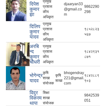
प्रमुख
दिपेश
djaaryan33
प्रशास
9862290
कुमार
@gmail.co
कीय
298
झा
m
अधिकृत
प्रमुख
दिलिप
प्रशास
९८५२८२३
कुमार
कीय
५६७
यादव
अधिकृत
अरबि
प्रमुख
न्द
प्रशास
९८४२९३१
कुमार
कीय
८७१
चौधरी
अधिकृत
कृषि
bhogendray
भोगेन्द्र
कृषि
९८४२८८९
शाखा
221@gmail.
यादव
शाखा
९०३
संयोजक
com
विदुर
शिक्षा
9842539
विकरम
शाखा
051
थापा
संयोजक