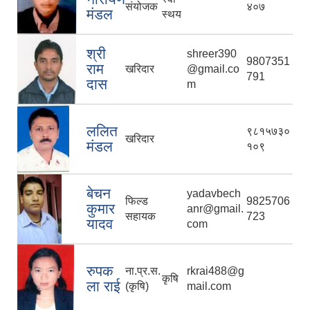
संयोजक
४०७
मंडल
स्थय
श्री
shreer390
9807351
राम
खरिदार
@gmail.co
791
दास
m
ललित
९८१५७३०
खरिदार
मंडल
१०९
बेचन
yadavbech
फिल्ड
9825706
कुमार
anr@gmail.
सहायक
723
यादव
com
रुपक
ना.प्र.स.
rkrai488@g
कृषि
ला राई
(कृषि)
mail.com