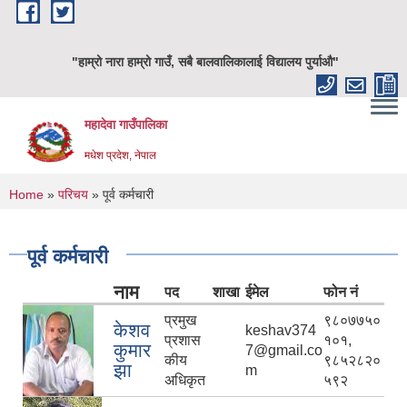
Skip to main content
"हाम्रो नारा हाम्रो गाउँ, सबै बालवालिकालाई विद्यालय पुर्याऔ"
महादेवा गाउँपालिका
मधेश प्रदेश, नेपाल
You are here
Home
»
परिचय
» पूर्व कर्मचारी
पूर्व कर्मचारी
नाम
पद
शाखा
ईमेल
फोन नं
प्रमुख
९८०७७५०
केशव
keshav374
प्रशास
१०१,
कुमार
7@gmail.co
कीय
९८५२८२०
झा
m
अधिकृत
५९२