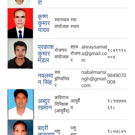
री
कृष्ण
स्वास्थय
स्वा
कुमार
संयोजक
स्थय
यादव
प्रकाश
श्रम
alwaysamat
रोजगार
९८४९१९०
कुमार
रोजगा
a@gmail.co
संयोजक
००४
मंडल
र
m
सव
nabalmansi
नवलमा
9849070
इन्जिनिय
ngh@gmail.
न सिंह
009
र
com
कविराज
अब्दुर
आयुर्वै
९८१७७७७
निरिक्षक
रहमान
द
६९८
(आयुर्वैद)
बद्री
पशु
पशु
९८०७८४५
नारायण
स्वा