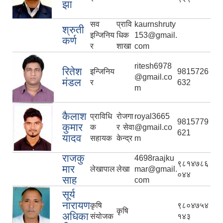
झा
सव
प्रावि
kaurnshruty
श्रुती
इन्जिनिय
धिक
153@gmail.
कर्ण
र
शाखा
com
ritesh6978
रितेश
इन्जिनिय
9815726
@gmail.co
मंडल
र
632
m
कैलाश
प्राविधि
रोजगा
royal3665
9815779
कुमार
क
र सेवा
@gmail.co
621
यादव
सहायक
केन्द्र
m
राजकु
4698raajku
९८१४७८६
मार
लेखापाल
लेखा
mar@gmail.
०४४
साह
com
सूर्य
नारायण
कृषि
९८०४७५४
कृषि
अधिका
संयोजक
१४३