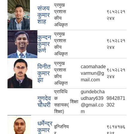
प्रमुख
संजय
प्रशास
९८५२८२१
कुमार
कीय
२४४
शाह
अधिकृत
प्रमुख
कुन्दन
प्रशास
९८५२८२१
कुमार
कीय
२४४
कर्ण
अधिकृत
प्रमुख
विनीत
caomahade
प्रशास
९८५२८२१
कुमार
varmun@g
कीय
२४४
झा
mail.com
अधिकृत
प्राविधि
gundebcha
गुणदेव
क
udhary639
9842871
शिक्षा
चौधरी
सहायक(
@gmail.co
302
शिक्षा)
m
धर्मेन्द्र
इन्जिनिय
९८१४१७६
कुमार
र
९२९